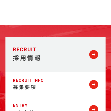
仕事内容
職種
工事現場において技能者を指揮監督し、工事全体を創り上げる
建築施工管理
仕事です。
施工計画の作成、お客様・関係各所との打ち合わせや竣工後の
雇用形態
フォローまで幅広い業務を担当し、お客様のニーズに沿った建
正社員
物を完成させます。
RECRUIT
仕事内容
募集対象
採用情報
■大手ゼネコン直請けの非住宅リニューアル工事の施工管理
大学/大学院卒業見込み者
└オフィス・学校・病院など、社会を支える建物の価値を蘇ら
短大/高専/専門学校卒業見込み者
せる仕事。
※文系・理系不問です。
大手ゼネコンの一次請けとして、現場を動かします。
※文系ご出身の方でも「ものづくり」への意欲があれば、ぜひご
RECRUIT INFO
■見積作成、予算管理から施工、引渡しまで一貫して担当
応募ください。
募集要項
└部分管理ではなく、最初から最後まで主担当。
自分の判断が品質と利益に直結する“手応え”を味わえま
応募資格
す。
ENTRY
入社までに普通自動車免許取得必須
■営業中の建物での工程調整・品質・安全管理