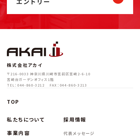
エントリー
└制約だらけの中で最適解を導く、パズルのような面白さ。
完成後の劇的なビフォーアフターを一番近くで実感できま
給与
す。
270,000円/月
■協力会社の手配、原価・利益のコントロール
（45時間の固定残業代を含む。超過分は毎月精算）
└技術だけでなく、コスト感覚や交渉力も磨かれ、「現場を回
せる技術者」に成長できます。
■地元中心の現場に常駐し、一つの現場を責任持って管理
賞与
└掛け持ちなしで一現場に集中。
年3回 5月、12月、8月（決算賞与）
株式会社アカイ
腰を据えて“自分の作品”と呼べる仕事に向き合える環境
〒216-0033
神奈川県川崎市宮前区宮崎2-6-10
です。
宮崎台ガーデンオフィス1階
手当
TEL：044-860-3212
FAX：044-860-3213
■住宅手当 ※社内規定あり
応募資格
TOP
入社1～2年目想定：3万円
学歴不問
入社3～8年目想定：2万円
・ＲＣ・Ｓ造の新築または改修工事の施工管理経験を有する方
■資格手当：一級建築士2.4万円、二級建築士1.5万円、一級建
私たちについて
採用情報
・1級、2級建築施工管理技士の資格をお持ちの方 尚可
築施工管理技士1.2万円、主任技術者8千円
※内装もしくは外装経験のみの方も歓迎いたします。
事業内容
代表メッセージ
■マイカー手当
※未経験の方のご応募も歓迎いたします。